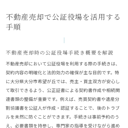
不動産売却時に確認したい公証役場の対応
範囲
不動産売却で公証役場を活用する
不動産売却手続きで役立つ公証役場の活用
手順
例
希望が丘における不動産売却の安心ポイント
不動産売却の際に安心できる公証役場の選
不動産売却時の公証役場手続き概要を解説
び方
不動産売却において公証役場を利用する際の手続きは、
希望が丘で不動産売却を成功させる準備方
契約内容の明確化と法的効力の確保が主な目的です。特
法
に大分県大分市希望が丘では、売主・買主双方が安心し
公証役場相談で不動産売却の不安を解消す
て取引できるよう、公正証書による契約書作成や相続関
る
連書類の整備が重要です。例えば、売買契約書や遺産分
希望が丘での不動産売却で気をつける法的
割協議書を公証人が作成・認証することで、後のトラブ
ポイント
ルを未然に防ぐことができます。手続きは事前予約のう
え、必要書類を持参し、専門家の指導を受けながら進め
不動産売却時に役立つ公証役場の安心サポ