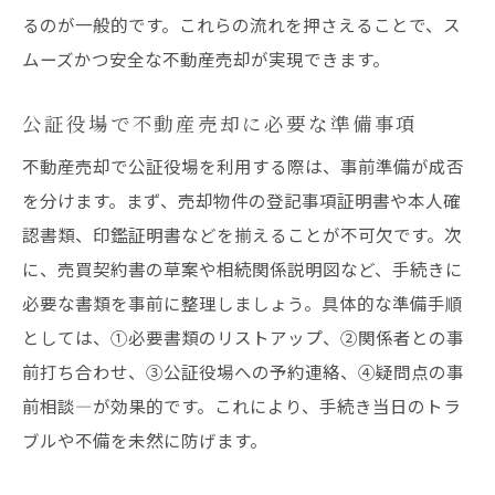
るのが一般的です。これらの流れを押さえることで、ス
ート
ムーズかつ安全な不動産売却が実現できます。
公証役場利用時に知るべき手続きの流れ
不動産売却に必要な公証役場手続きの流れ
公証役場で不動産売却に必要な準備事項
公証役場で不動産売却を始める手順と準備
不動産売却で公証役場を利用する際は、事前準備が成否
不動産売却時に公証役場へ持参すべき書類
を分けます。まず、売却物件の登記事項証明書や本人確
公証役場利用時に知っておきたい相談窓口
認書類、印鑑証明書などを揃えることが不可欠です。次
公証役場で不動産売却が完了するまでの過
に、売買契約書の草案や相続関係説明図など、手続きに
程
必要な書類を事前に整理しましょう。具体的な準備手順
不動産売却で公証役場相談を活かす方法
としては、①必要書類のリストアップ、②関係者との事
不動産売却時に公証役場相談を効率活用す
前打ち合わせ、③公証役場への予約連絡、④疑問点の事
る方法
前相談—が効果的です。これにより、手続き当日のトラ
ブルや不備を未然に防げます。
公証役場相談窓口で不動産売却の疑問を解
決