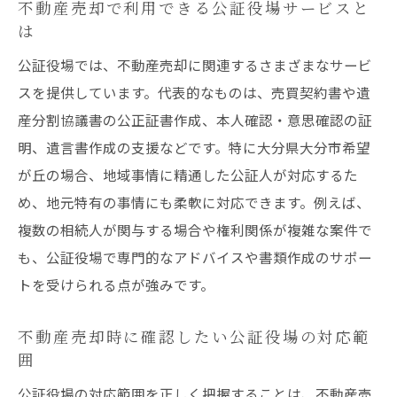
不動産売却で利用できる公証役場サービスと
不動産売却相談時に聞くべきポイントまと
は
め
公証役場では、不動産売却に関連するさまざまなサービ
公証人役場の無料相談で不動産売却を有利
スを提供しています。代表的なものは、売買契約書や遺
に進める
産分割協議書の公正証書作成、本人確認・意思確認の証
不動産売却で公証役場相談を活用する具体
明、遺言書作成の支援などです。特に大分県大分市希望
的手順
が丘の場合、地域事情に精通した公証人が対応するた
スムーズな売却を導く公証役場の役割とは
め、地元特有の事情にも柔軟に対応できます。例えば、
不動産売却で公証役場が担う重要な役割と
複数の相続人が関与する場合や権利関係が複雑な案件で
は
も、公証役場で専門的なアドバイスや書類作成のサポー
公証役場のサポートで不動産売却が円滑化
トを受けられる点が強みです。
不動産売却時に活かせる公証役場の専門知
不動産売却時に確認したい公証役場の対応範
識
囲
公証役場利用がもたらす不動産売却の安心
公証役場の対応範囲を正しく把握することは、不動産売