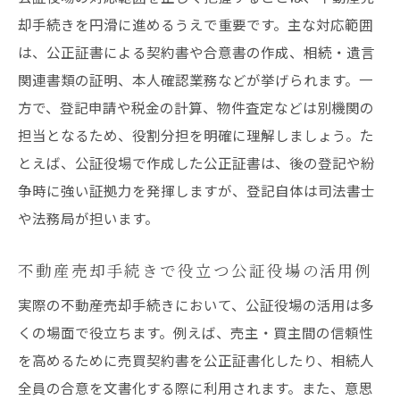
感
却手続きを円滑に進めるうえで重要です。主な対応範囲
不動産売却を支える公証人の具体的な業務
は、公正証書による契約書や合意書の作成、相続・遺言
内容
関連書類の証明、本人確認業務などが挙げられます。一
無料相談を利用した不動産売却の進め方
方で、登記申請や税金の計算、物件査定などは別機関の
不動産売却で公証役場の無料相談を活用し
担当となるため、役割分担を明確に理解しましょう。た
よう
とえば、公証役場で作成した公正証書は、後の登記や紛
公証役場の無料相談窓口で不動産売却相談
争時に強い証拠力を発揮しますが、登記自体は司法書士
を実践
や法務局が担います。
不動産売却の疑問を公証役場無料相談で解
消
不動産売却手続きで役立つ公証役場の活用例
公証役場の無料相談利用で不動産売却準備
実際の不動産売却手続きにおいて、公証役場の活用は多
が簡単に
くの場面で役立ちます。例えば、売主・買主間の信頼性
不動産売却相談で公証役場の助言を活かす
を高めるために売買契約書を公正証書化したり、相続人
コツ
全員の合意を文書化する際に利用されます。また、意思