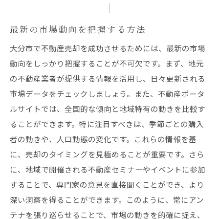
方
価格設定に影響を与える要因
最新の市場動向を把握する方法
近隣物件の売却価格比較法
大分市で不動産売却を成功させるためには、最新の市場
過去の売却履歴と価格トレンド
動向をしっかり把握することが不可欠です。まず、地元
の不動産業者が提供する情報を活用し、日々更新される
購入希望者の視点で価格を考える
市場データをチェックしましょう。また、不動産ポータ
価格調査に役立つオンラインツール
ルサイトでは、全国的な傾向と地域特有の動きを比較す
適正価格設定で売却期間を短縮
ることができます。特に注目すべきは、季節ごとの購入
地域特有の法律と不動産売却の関連性について
者の動きや、人口動態の変化です。これらの情報を基
土地利用に関する法律の理解
に、売却のタイミングを見極めることが重要です。さら
建物の耐震基準とその対応
に、地域で開催される不動産セミナーやイベントに参加
売却時に必要な法的手続き
することで、専門家の意見を直接聞くことができ、より
地元自治体の規制と売却への影響
深い洞察を得ることができます。このように、常にアン
テナを張り巡らせることで、市場の動きを的確に捉え、
法律の専門家に相談するメリット