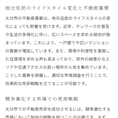
地元住民のライフスタイル変化と不動産需要
信頼できるエージェントの選び方
エージェントを通じた市場情報の取得
大分市の不動産需要は、地元住民のライフスタイルの変
化によっても影響を受けます。近年、テレワークの普及
エージェントのネットワークを活用する方
や生活の多様化に伴い、広いスペースを求める傾向が強
法
まっています。これにより、一戸建てや広いマンション
売却戦略におけるエージェントの役割
の需要が増加しています。また、環境や利便性を重視し
現地の専門家による価格交渉のメリット
た住環境を求める声も高まっており、郊外の緑豊かなエ
エージェントとの効果的なコミュニケーシ
リアや交通アクセスの良い場所が人気を集めています。
ョン
こうした需要を把握し、適切な市場調査を行うことで、
大分市の市場動向を理解し不動産売却をスムー
効果的な売却戦略を立てることが可能です。
ズに進める方法
売却前に行うべき市場調査
競争激化する市場での売却戦略
競争力のある物件の特徴
大分市での不動産売却を成功させるには、競争激化する
売却プロセスの基本ステップ
市場において独自の戦略を持つことが必要です。まず、