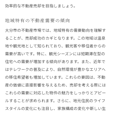
効率的な不動産売却を目指しましょう。
契約書作成時の注意点
効率的に不動産を売却するためのマーケティン
地域特有の不動産需要の傾向
グ手法
大分市の不動産市場では、地域特有の需要動向を理解す
インターネット広告の活用法
ることが、売却成功のカギとなります。この地域は温泉
SNSを利用した広報活動
地や観光地として知られており、観光客や移住者からの
魅力的な物件紹介資料の作成
需要が高いです。特に、観光シーズンには短期滞在型の
見学者を引きつけるプレゼンテーション
住宅への需要が増加する傾向があります。また、近年で
地元メディアとの連携方法
はテレワークの普及により、自然環境が豊かなエリアへ
口コミを活かした売却促進
の移住希望者も増加しています。これらの要因は、不動
産の価値に直接影響を与えるため、売却を考える際には
観光地としての大分市の魅力が不動産市場に与
これらの需要に対応した物件の魅力をしっかりとアピー
える影響
ルすることが求められます。さらに、地元住民のライフ
観光客増加が不動産需要に与える効果
スタイルの変化にも注目し、家族構成の変化や新しい生
地方創生と不動産市場の関係