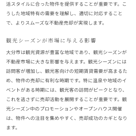
活スタイルに合った物件を提供することが重要です。こ
観光資源を活用した売却戦略
うした地域特有の需要を理解し、適切に対応すること
訪日客をターゲットにした市場展開
で、よりスムーズな不動産売却が実現します。
温泉地特有の不動産需要分析
観光シーズンが市場に与える影響
観光地のブランド力を活かす方法
インフラ整備が進む大分市での不動産売却戦略
大分市は観光資源が豊富な地域であり、観光シーズンが
新しいインフラプロジェクトの影響
不動産市場に大きな影響を与えます。観光シーズンには
訪問客が増加し、観光客向けの短期賃貸需要が高まるた
交通網の発展と物件価値の関係
め、物件の売却に有利な時期です。特に温泉や地域のイ
住みやすさ向上による需要増
ベントがある時期には、観光客の訪問がピークとなり、
インフラ投資が不動産価格に与える影響
これを逃さずに売却活動を展開することが重要です。観
地域の開発計画と売却タイミング
光シーズン中のプロモーションやオープンハウス開催
新たなインフラを活用した売却手法
は、物件への注目を集めやすく、売却成功のカギとなり
地元の不動産エージェントを活用した情報収集
ます。
の重要性