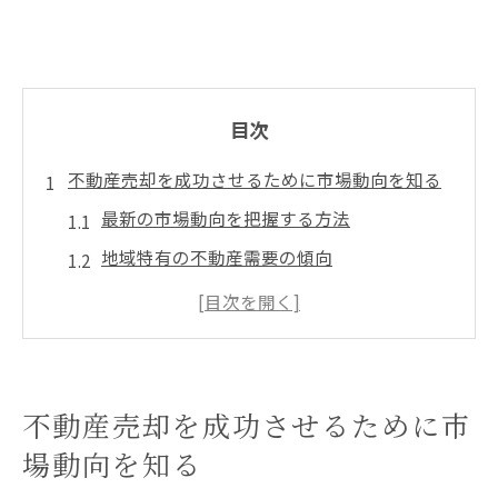
目次
不動産売却を成功させるために市場動向を知る
最新の市場動向を把握する方法
地域特有の不動産需要の傾向
観光シーズンが市場に与える影響
地元住民のライフスタイル変化と不動産需
要
競争激化する市場での売却戦略
不動産売却を成功させるために市
不動産エージェントの情報活用法
場動向を知る
大分市の不動産売却で重要な適正価格の見極め