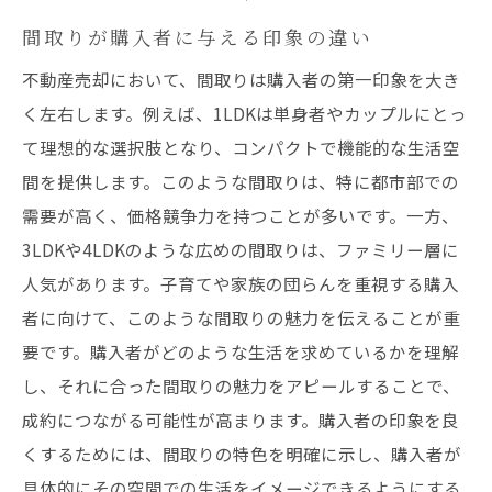
家具配置で空間を最大限に活かす
間取りが購入者に与える印象の違い
内見時にアピールするべきポイント
不動産売却において、間取りは購入者の第一印象を大き
リノベーションで魅力を引き出す方法
く左右します。例えば、1LDKは単身者やカップルにとっ
小さな空間を広く見せるテクニック
て理想的な選択肢となり、コンパクトで機能的な生活空
1LDKの市場価値を高める広告戦略
間を提供します。このような間取りは、特に都市部での
2LDKの間取りで高値売却を実現する方法
需要が高く、価格競争力を持つことが多いです。一方、
ファミリー層へのアピールポイント
3LDKや4LDKのような広めの間取りは、ファミリー層に
競合物件と差別化する工夫
人気があります。子育てや家族の団らんを重視する購入
2LDK特有の魅力を引き立てる方法
者に向けて、このような間取りの魅力を伝えることが重
価格交渉での成功のコツ
要です。購入者がどのような生活を求めているかを理解
し、それに合った間取りの魅力をアピールすることで、
住環境と連動した売却戦略
成約につながる可能性が高まります。購入者の印象を良
購入希望者が注目する設備の強化
くするためには、間取りの特色を明確に示し、購入者が
3LDKの不動産売却価格設定のコツ
具体的にその空間での生活をイメージできるようにする