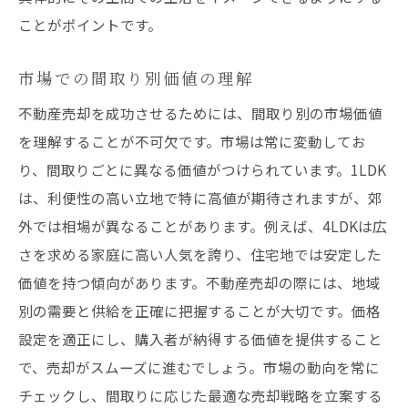
正確な市場調査が売却を左右する
ことがポイントです。
3LDKの需要トレンドを押さえる
適正価格を算出するためのポイント
市場での間取り別価値の理解
価格交渉に強い売却担当者を選ぶ
不動産売却を成功させるためには、間取り別の市場価値
購入者が求めるプラスアルファの提案
を理解することが不可欠です。市場は常に変動してお
売却期間を短縮するための価格戦略
り、間取りごとに異なる価値がつけられています。1LDK
は、利便性の高い立地で特に高値が期待されますが、郊
4LDKの物件で競争力を高める売却戦略
外では相場が異なることがあります。例えば、4LDKは広
広さを最大限に活かす演出法
さを求める家庭に高い人気を誇り、住宅地では安定した
大家族向けのプロモーション術
価値を持つ傾向があります。不動産売却の際には、地域
4LDK特有の魅力を効果的に伝える
別の需要と供給を正確に把握することが大切です。価格
購入者が望む設備や改良の提案
設定を適正にし、購入者が納得する価値を提供すること
市場競争を勝ち抜くための価格策
で、売却がスムーズに進むでしょう。市場の動向を常に
購入者のフィードバックを活用する
チェックし、間取りに応じた最適な売却戦略を立案する