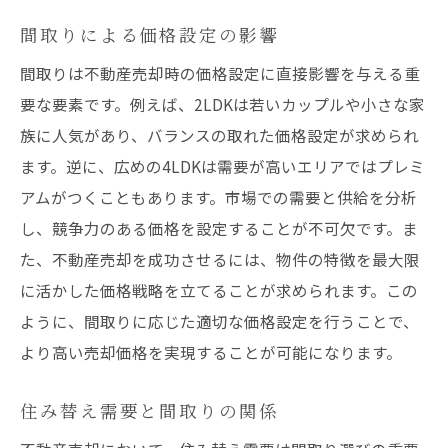
売却後の市場価値の追跡と評価
間取りによる価格設定の影響
スムーズな不動産売却を実現する具体的ステッ
間取りは不動産売却時の価格設定に直接影響を与える重
プ
要な要素です。例えば、2LDKは若いカップルや小さな家
売却準備の段階的アプローチ
族に人気があり、バランスの取れた価格設定が求められ
時間管理とスケジュールの組み立て
ます。逆に、広めの4LDKは需要が高いエリアではプレミ
売却活動時に注意すべき法律事項
アムがつくこともあります。市場での需要と供給を分析
し、競争力のある価格を設定することが不可欠です。ま
購入者を惹きつける広告作成のコツ
た、不動産売却を成功させるには、物件の特徴を最大限
内覧会での効果的なプレゼンテーション
に活かした価格戦略を立てることが求められます。この
売却完了後の手続きとフォローアップ
ように、間取りに応じた適切な価格設定を行うことで、
より高い売却価格を実現することが可能になります。
住み替え需要と間取りの関係