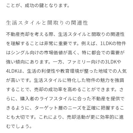
不動産売却交渉術で間取りの魅力を最大化
ことが、成功の鍵となります。
交渉前に準備すべき重要ポイント
生活スタイルと間取りの関連性
購入者のニーズを引き出すヒアリング術
不動産売却を考える際、生活スタイルと間取りの関連性
間取りの強みを言葉で伝える技術
を理解することは非常に重要です。例えば、1LDKの物件
交渉を有利に進めるための資料作成
はシングル向けの市場価値が高く、特に都会での需要が
価格交渉で押さえるべき妥協点
強い傾向にあります。一方、ファミリー向けの3LDKや
交渉後のフォローアップの重要性
4LDKは、生活の利便性や教育環境が整った地域での人気
不動産売却における市場価値の理解と応用
が高いです。生活スタイルに特化した物件の魅力を強調
市場価値を正しく把握する方法
することで、売却の成功率を高めることができます。さ
らに、購入者のライフスタイルに合った不動産を提供で
競合分析で導き出す売却価値
きるように、ターゲット層のニーズを正確に把握するこ
市場価値と価格設定の連動性
とも大切です。これにより、売却活動が更に効率的に進
不動産エージェントの活用法
むでしょう。
市場価値を高めるための改善案