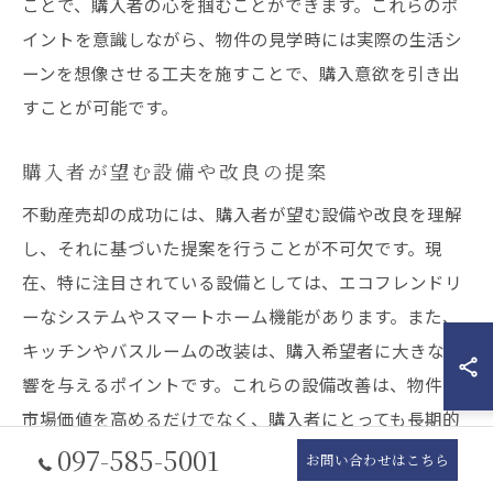
ことで、購入者の心を掴むことができます。これらのポ
イントを意識しながら、物件の見学時には実際の生活シ
ーンを想像させる工夫を施すことで、購入意欲を引き出
すことが可能です。
購入者が望む設備や改良の提案
不動産売却の成功には、購入者が望む設備や改良を理解
し、それに基づいた提案を行うことが不可欠です。現
在、特に注目されている設備としては、エコフレンドリ
ーなシステムやスマートホーム機能があります。また、
キッチンやバスルームの改装は、購入希望者に大きな影
響を与えるポイントです。これらの設備改善は、物件の
市場価値を高めるだけでなく、購入者にとっても長期的
なメリットを提供します。本記事では、具体的な設備提
097-585-5001
お問い合わせはこちら
案とその効果を詳しく解説し、不動産売却の際にどのよ