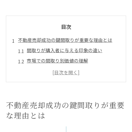
目次
不動産売却成功の鍵間取りが重要な理由とは
間取りが購入者に与える印象の違い
市場での間取り別価値の理解
生活スタイルと間取りの関連性
間取りによる価格設定の影響
住み替え需要と間取りの関係
間取り選びが売却戦略に与える影響
不動産売却成功の鍵間取りが重要
1LDKを魅力的に見せる不動産売却のポイント
な理由とは
1LDKのターゲット層を理解する