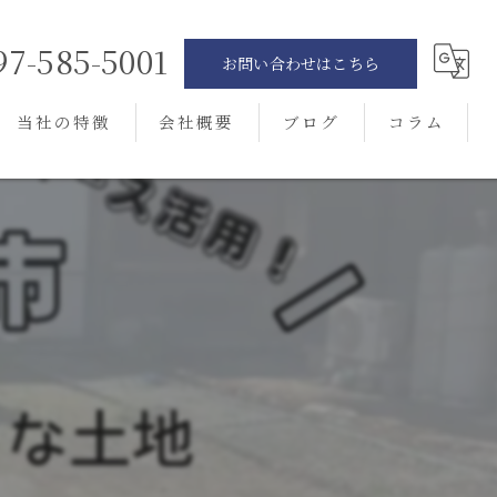
97-585-5001
お問い合わせはこちら
当社の特徴
会社概要
ブログ
コラム
別府市の不動産売却
相続
空き家
土地
買取