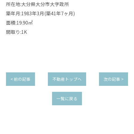
所在地:大分県大分市大字政所
築年月:1983年3月(築41年7ヶ月)
面積:19.90㎡
間取り:1K
< 前の記事
不動産トップへ
次の記事 >
一覧に戻る